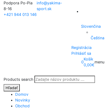
Podpora Po-Pia
info@yakima-
8-16
sport.sk
+421 944 013 146
Slovenčina
Čeština
Registrácia
Prihlásiť sa
Košík
0
menu
0,00
€
Products search
Hľadať
Domov
Novinky
Obchod