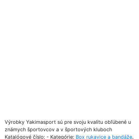
Výrobky Yakimasport sú pre svoju kvalitu obľúbené u
známych športovcov a v športových kluboch
Katalógové číslo:
-
Kategórie:
Box rukavice a bandáže
,