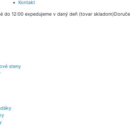
Kontakt
é do 12:00 expedujeme v daný deň (tovar skladom)
Doruče
zové steny
y
adáky
ky
y