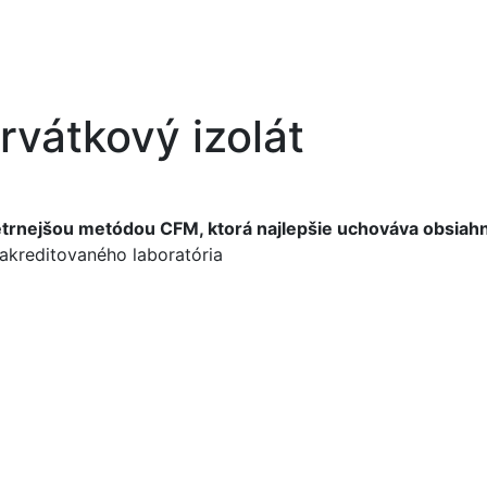
vátkový izolát
etrnejšou metódou CFM, ktorá najlepšie uchováva obsiah
 akreditovaného laboratória