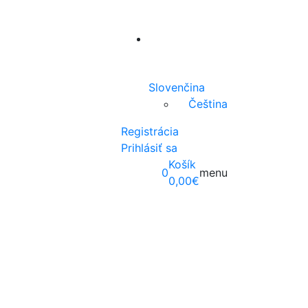
Slovenčina
Čeština
Registrácia
Prihlásiť sa
Košík
0
menu
0,00
€