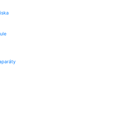
iska
ule
aparáty