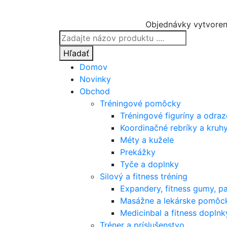
Objednávky vytvoren
Products
search
Hľadať
Domov
Novinky
Obchod
Tréningové pomôcky
Tréningové figuríny a odra
Koordinačné rebríky a kruh
Méty a kužele
Prekážky
Tyče a doplnky
Silový a fitness tréning
Expandery, fitness gumy, p
Masážne a lekárske pomôc
Medicinbal a fitness doplnk
Tréner a príslušenstvo