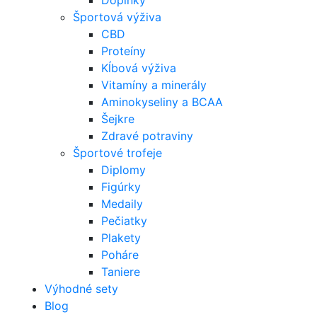
Doplnky
Športová výživa
CBD
Proteíny
Kĺbová výživa
Vitamíny a minerály
Aminokyseliny a BCAA
Šejkre
Zdravé potraviny
Športové trofeje
Diplomy
Figúrky
Medaily
Pečiatky
Plakety
Poháre
Taniere
Výhodné sety
Blog