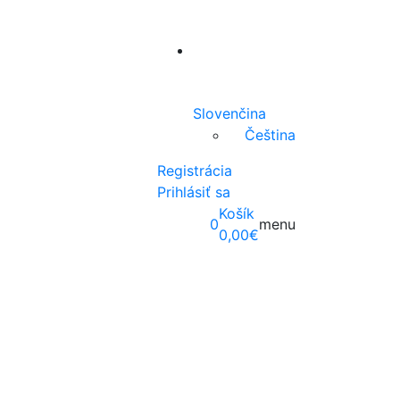
Slovenčina
Čeština
Registrácia
Prihlásiť sa
Košík
0
menu
0,00
€