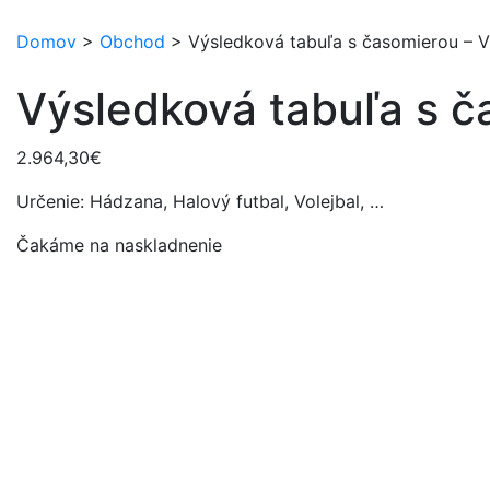
Domov
>
Obchod
>
Výsledková tabuľa s časomierou – VI
Výsledková tabuľa s ča
2.964,30
€
Určenie: Hádzana, Halový futbal, Volejbal, …
Čakáme na naskladnenie