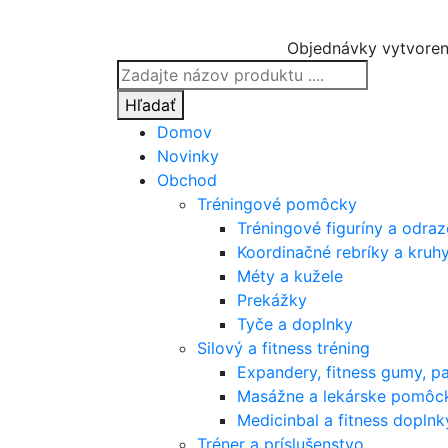
Objednávky vytvoren
Products
search
Hľadať
Domov
Novinky
Obchod
Tréningové pomôcky
Tréningové figuríny a odra
Koordinačné rebríky a kruh
Méty a kužele
Prekážky
Tyče a doplnky
Silový a fitness tréning
Expandery, fitness gumy, p
Masážne a lekárske pomôc
Medicinbal a fitness doplnk
Tréner a príslušenstvo