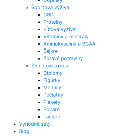
Doplnky
Športová výživa
CBD
Proteíny
Kĺbová výživa
Vitamíny a minerály
Aminokyseliny a BCAA
Šejkre
Zdravé potraviny
Športové trofeje
Diplomy
Figúrky
Medaily
Pečiatky
Plakety
Poháre
Taniere
Výhodné sety
Blog