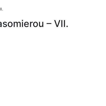
I.
somierou – VII.