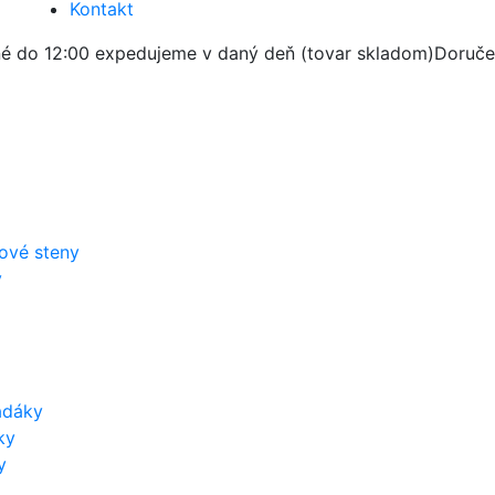
Kontakt
é do 12:00 expedujeme v daný deň (tovar skladom)
Doruče
zové steny
y
adáky
ky
y