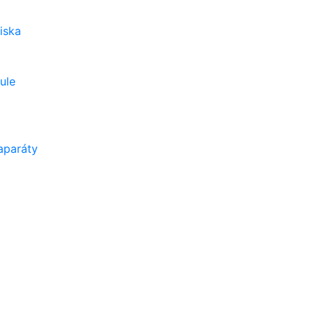
iska
ule
aparáty