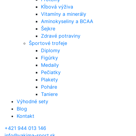
Kĺbová výživa
Vitamíny a minerály
Aminokyseliny a BCAA
Šejkre
Zdravé potraviny
Športové trofeje
Diplomy
Figúrky
Medaily
Pečiatky
Plakety
Poháre
Taniere
Výhodné sety
Blog
Kontakt
+421 944 013 146
info@yakima-sport.sk