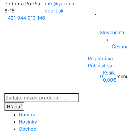
Podpora Po-Pia
info@yakima-
8-16
sport.sk
+421 944 013 146
Slovenčina
Čeština
Registrácia
Prihlásiť sa
Košík
0
menu
0,00
€
Products
search
Hľadať
Domov
Novinky
Obchod