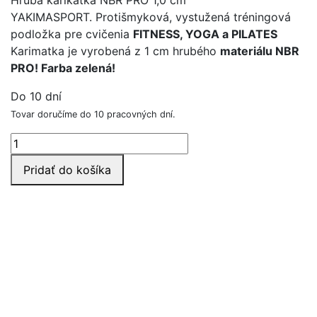
Hrubá karikatka NBR PRO 1,0 cm
YAKIMASPORT. Protišmyková, vystužená tréningová
podložka pre cvičenia
FITNESS, YOGA a PILATES
Karimatka je vyrobená z 1 cm hrubého
materiálu NBR
PRO! Farba zelená!
Do 10 dní
Tovar doručíme do 10 pracovných dní.
množstvo
KARIMATKA
Pridať do košíka
PRO
NBR
-
1,0
cm