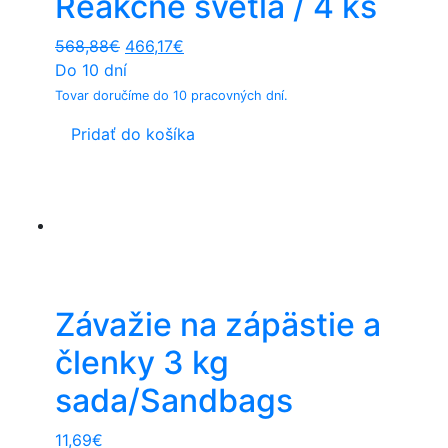
Reakčné svetlá / 4 ks
Original
Current
568,88
€
466,17
€
price
price
Do 10 dní
was:
is:
Tovar doručíme do 10 pracovných dní.
568,88€.
466,17€.
Pridať do košíka
Závažie na zápästie a
členky 3 kg
sada/Sandbags
11,69
€