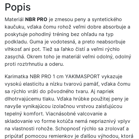
Popis
Materiál
NBR PRO
je zmesou peny a syntetického
kaučuku, vďaka čomu rohož veľmi dobre absorbuje a
poskytuje pohodlný tréning bez ohľadu na typ
podkladu. Guma je vodotesná, a preto neabsorbuje
vlhkosť ani pot. Tiež sa ľahko čistí a veľmi rýchlo
zasychá. Okrem toho je materiál veľmi odolný, odolný
proti roztrhnutiu a oderu.
Karimatka NBR PRO 1 cm YAKIMASPORT vykazuje
vysokú elasticitu a nízku tvarovú pamäť, vďaka čomu
sa rýchlo vráti do pôvodného tvaru. Aj napriek
dlhotrvajúcemu tlaku. Vďaka hrúbke použitej peny je
navyše vynikajúcou izolačnou vrstvou zaisťujúcou
tepelný komfort. Viacnásobné valcovanie a
skladovanie vo forme kotúča nemá nepriaznivý vplyv
na vlastnosti rohože. Schopnosť rýchlo sa zrolovať a
pripútať pomocou remienkov je ďalšou výhodou, ktorá