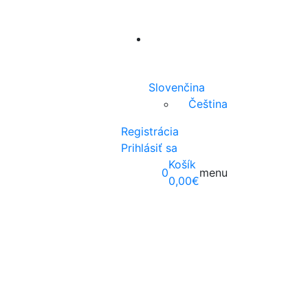
Slovenčina
Čeština
Registrácia
Prihlásiť sa
Košík
0
menu
0,00
€