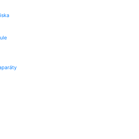
iska
ule
aparáty