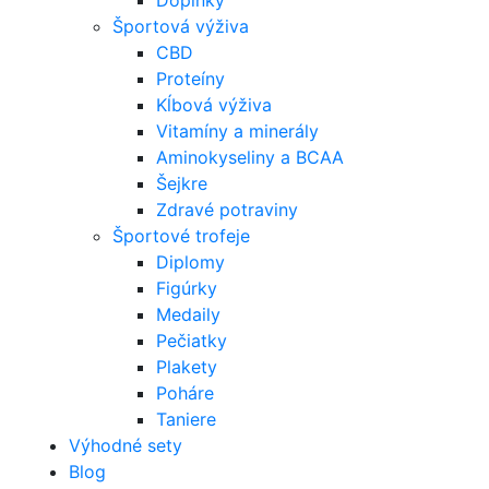
Doplnky
Športová výživa
CBD
Proteíny
Kĺbová výživa
Vitamíny a minerály
Aminokyseliny a BCAA
Šejkre
Zdravé potraviny
Športové trofeje
Diplomy
Figúrky
Medaily
Pečiatky
Plakety
Poháre
Taniere
Výhodné sety
Blog