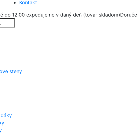
Kontakt
é do 12:00 expedujeme v daný deň (tovar skladom)
Doruče
zové steny
y
adáky
ky
y