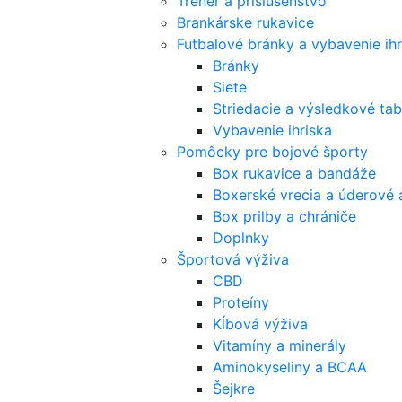
Tréner a príslušenstvo
Brankárske rukavice
Futbalové bránky a vybavenie ihr
Bránky
Siete
Striedacie a výsledkové tab
Vybavenie ihriska
Pomôcky pre bojové športy
Box rukavice a bandáže
Boxerské vrecia a úderové 
Box prilby a chrániče
Doplnky
Športová výživa
CBD
Proteíny
Kĺbová výživa
Vitamíny a minerály
Aminokyseliny a BCAA
Šejkre