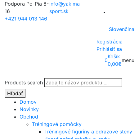
Podpora Po-Pia 8-
info@yakima-
16
sport.sk
+421 944 013 146
Slovenčina
Registrácia
Prihlásiť sa
Košík
0
menu
0,00
€
Products search
Hľadať
Domov
Novinky
Obchod
Tréningové pomôcky
Tréningové figuríny a odrazové steny