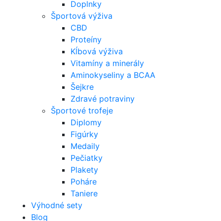
Doplnky
Športová výživa
CBD
Proteíny
Kĺbová výživa
Vitamíny a minerály
Aminokyseliny a BCAA
Šejkre
Zdravé potraviny
Športové trofeje
Diplomy
Figúrky
Medaily
Pečiatky
Plakety
Poháre
Taniere
Výhodné sety
Blog