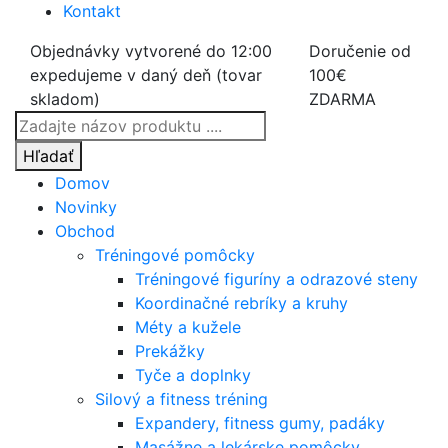
Kontakt
Objednávky vytvorené do 12:00
Doručenie od
expedujeme v daný deň (tovar
100€
skladom)
ZDARMA
Products
search
Hľadať
Domov
Novinky
Obchod
Tréningové pomôcky
Tréningové figuríny a odrazové steny
Koordinačné rebríky a kruhy
Méty a kužele
Prekážky
Tyče a doplnky
Silový a fitness tréning
Expandery, fitness gumy, padáky
Masážne a lekárske pomôcky