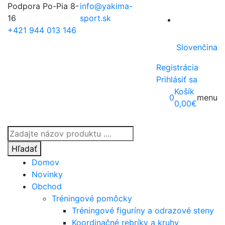
Podpora Po-Pia 8-
info@yakima-
16
sport.sk
+421 944 013 146
Slovenčina
Registrácia
Prihlásiť sa
Košík
0
menu
0,00
€
Products
search
Hľadať
Domov
Novinky
Obchod
Tréningové pomôcky
Tréningové figuríny a odrazové steny
Koordinačné rebríky a kruhy