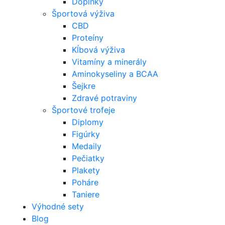
Doplnky
Športová výživa
CBD
Proteíny
Kĺbová výživa
Vitamíny a minerály
Aminokyseliny a BCAA
Šejkre
Zdravé potraviny
Športové trofeje
Diplomy
Figúrky
Medaily
Pečiatky
Plakety
Poháre
Taniere
Výhodné sety
Blog