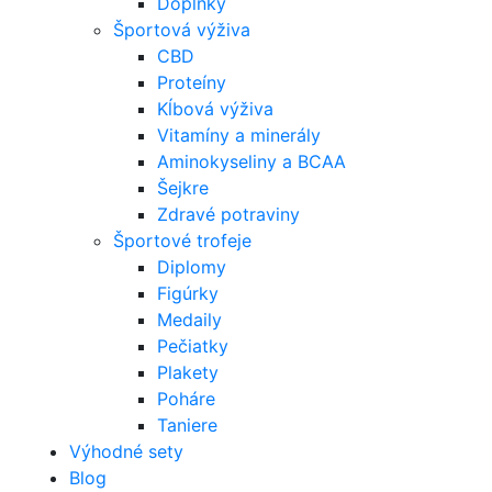
Doplnky
Športová výživa
CBD
Proteíny
Kĺbová výživa
Vitamíny a minerály
Aminokyseliny a BCAA
Šejkre
Zdravé potraviny
Športové trofeje
Diplomy
Figúrky
Medaily
Pečiatky
Plakety
Poháre
Taniere
Výhodné sety
Blog