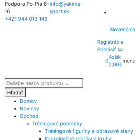
Podpora Po-Pia 8-
info@yakima-
16
sport.sk
+421 944 013 146
Slovenčina
Registrácia
Prihlásiť sa
Košík
0
menu
0,00
€
Products
search
Hľadať
Domov
Novinky
Obchod
Tréningové pomôcky
Tréningové figuríny a odrazové steny
Koordinačné rebríky a kruhy