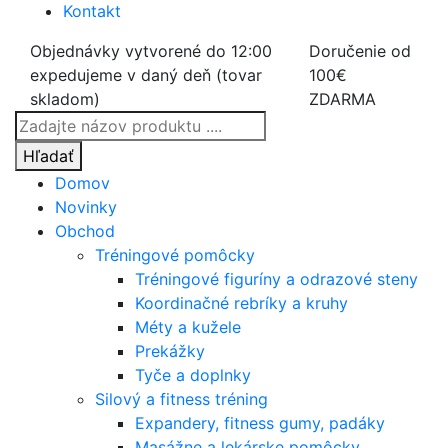
Kontakt
Objednávky vytvorené do 12:00
Doručenie od
expedujeme v daný deň (tovar
100€
skladom)
ZDARMA
Products
search
Hľadať
Domov
Novinky
Obchod
Tréningové pomôcky
Tréningové figuríny a odrazové steny
Koordinačné rebríky a kruhy
Méty a kužele
Prekážky
Tyče a doplnky
Silový a fitness tréning
Expandery, fitness gumy, padáky
Masážne a lekárske pomôcky