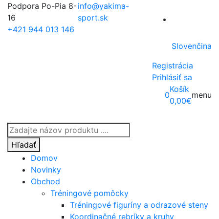
Podpora Po-Pia 8-
info@yakima-
16
sport.sk
+421 944 013 146
Slovenčina
Registrácia
Prihlásiť sa
Košík
0
menu
0,00
€
Products
search
Hľadať
Domov
Novinky
Obchod
Tréningové pomôcky
Tréningové figuríny a odrazové steny
Koordinačné rebríky a kruhy