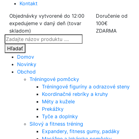
Kontakt
Objednávky vytvorené do 12:00
Doručenie od
expedujeme v daný deň (tovar
100€
skladom)
ZDARMA
Products
search
Hľadať
Domov
Novinky
Obchod
Tréningové pomôcky
Tréningové figuríny a odrazové steny
Koordinačné rebríky a kruhy
Méty a kužele
Prekážky
Tyče a doplnky
Silový a fitness tréning
Expandery, fitness gumy, padáky
Masážne a lekárske pomôcky