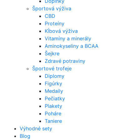
Doplnky
Športová výživa
CBD
Proteíny
Kĺbová výživa
Vitamíny a minerály
Aminokyseliny a BCAA
Šejkre
Zdravé potraviny
Športové trofeje
Diplomy
Figúrky
Medaily
Pečiatky
Plakety
Poháre
Taniere
Výhodné sety
Blog