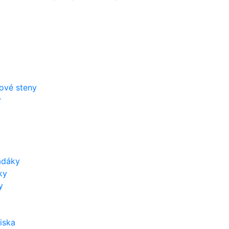
zové steny
y
adáky
ky
y
iska