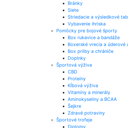
Bránky
Siete
Striedacie a výsledkové tab
Vybavenie ihriska
Pomôcky pre bojové športy
Box rukavice a bandáže
Boxerské vrecia a úderové 
Box prilby a chrániče
Doplnky
Športová výživa
CBD
Proteíny
Kĺbová výživa
Vitamíny a minerály
Aminokyseliny a BCAA
Šejkre
Zdravé potraviny
Športové trofeje
Diplomy