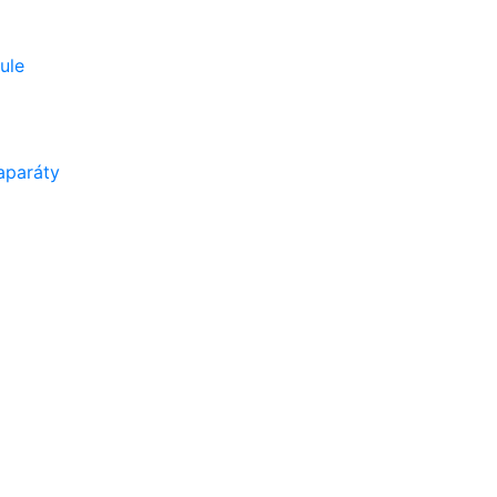
ule
aparáty