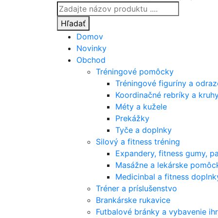
Products
search
Hľadať
Domov
Novinky
Obchod
Tréningové pomôcky
Tréningové figuríny a odra
Koordinačné rebríky a kruh
Méty a kužele
Prekážky
Tyče a doplnky
Silový a fitness tréning
Expandery, fitness gumy, p
Masážne a lekárske pomôc
Medicinbal a fitness doplnk
Tréner a príslušenstvo
Brankárske rukavice
Futbalové bránky a vybavenie ihr