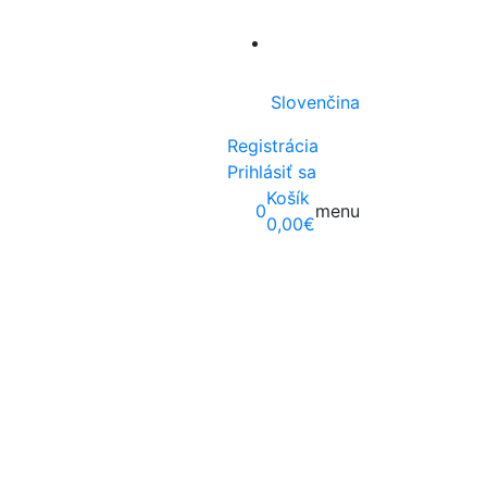
Slovenčina
Registrácia
Prihlásiť sa
Košík
0
menu
0,00
€