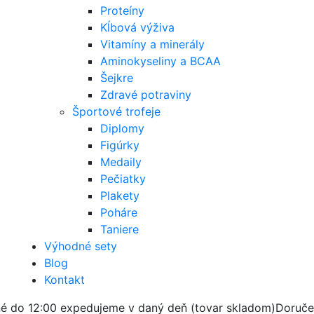
Proteíny
Kĺbová výživa
Vitamíny a minerály
Aminokyseliny a BCAA
Šejkre
Zdravé potraviny
Športové trofeje
Diplomy
Figúrky
Medaily
Pečiatky
Plakety
Poháre
Taniere
Výhodné sety
Blog
Kontakt
é do 12:00 expedujeme v daný deň (tovar skladom)
Doruče