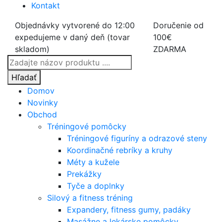
Kontakt
Objednávky vytvorené do 12:00
Doručenie od
expedujeme v daný deň (tovar
100€
skladom)
ZDARMA
Products
search
Hľadať
Domov
Novinky
Obchod
Tréningové pomôcky
Tréningové figuríny a odrazové steny
Koordinačné rebríky a kruhy
Méty a kužele
Prekážky
Tyče a doplnky
Silový a fitness tréning
Expandery, fitness gumy, padáky
Masážne a lekárske pomôcky