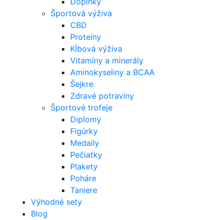
Doplnky
Športová výživa
CBD
Proteíny
Kĺbová výživa
Vitamíny a minerály
Aminokyseliny a BCAA
Šejkre
Zdravé potraviny
Športové trofeje
Diplomy
Figúrky
Medaily
Pečiatky
Plakety
Poháre
Taniere
Výhodné sety
Blog