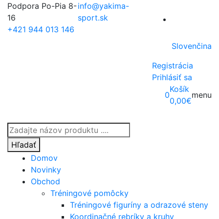
Podpora Po-Pia 8-
info@yakima-
16
sport.sk
+421 944 013 146
Slovenčina
Registrácia
Prihlásiť sa
Košík
0
menu
0,00
€
Products
search
Hľadať
Domov
Novinky
Obchod
Tréningové pomôcky
Tréningové figuríny a odrazové steny
Koordinačné rebríky a kruhy