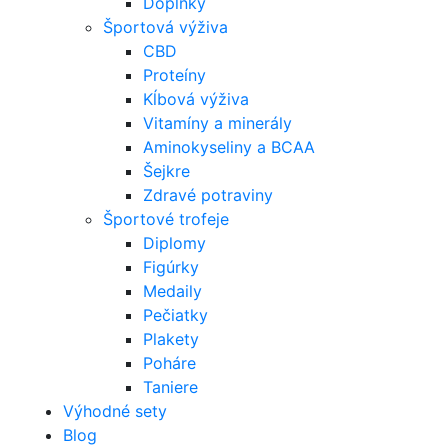
Doplnky
Športová výživa
CBD
Proteíny
Kĺbová výživa
Vitamíny a minerály
Aminokyseliny a BCAA
Šejkre
Zdravé potraviny
Športové trofeje
Diplomy
Figúrky
Medaily
Pečiatky
Plakety
Poháre
Taniere
Výhodné sety
Blog