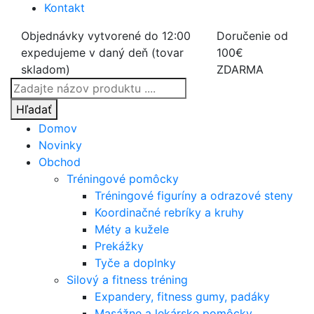
Kontakt
Objednávky vytvorené do 12:00
Doručenie od
expedujeme v daný deň (tovar
100€
skladom)
ZDARMA
Products
search
Hľadať
Domov
Novinky
Obchod
Tréningové pomôcky
Tréningové figuríny a odrazové steny
Koordinačné rebríky a kruhy
Méty a kužele
Prekážky
Tyče a doplnky
Silový a fitness tréning
Expandery, fitness gumy, padáky
Masážne a lekárske pomôcky