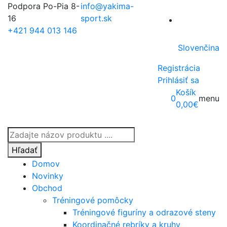
Podpora Po-Pia 8-
info@yakima-
16
sport.sk
+421 944 013 146
Slovenčina
Registrácia
Prihlásiť sa
Košík
0
menu
0,00
€
Products
search
Hľadať
Domov
Novinky
Obchod
Tréningové pomôcky
Tréningové figuríny a odrazové steny
Koordinačné rebríky a kruhy