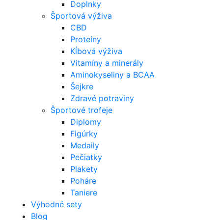
Doplnky
Športová výživa
CBD
Proteíny
Kĺbová výživa
Vitamíny a minerály
Aminokyseliny a BCAA
Šejkre
Zdravé potraviny
Športové trofeje
Diplomy
Figúrky
Medaily
Pečiatky
Plakety
Poháre
Taniere
Výhodné sety
Blog