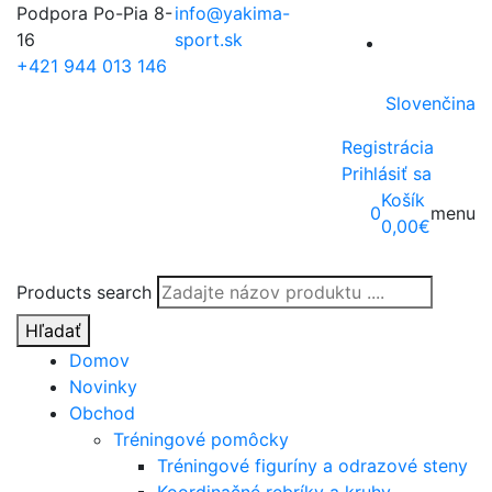
Podpora Po-Pia 8-
info@yakima-
16
sport.sk
+421 944 013 146
Slovenčina
Registrácia
Prihlásiť sa
Košík
0
menu
0,00
€
Products search
Hľadať
Domov
Novinky
Obchod
Tréningové pomôcky
Tréningové figuríny a odrazové steny