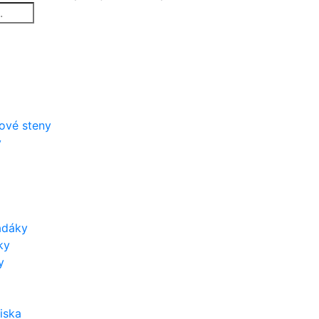
zové steny
y
adáky
ky
y
iska