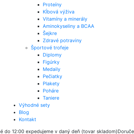
Proteíny
Kĺbová výživa
Vitamíny a minerály
Aminokyseliny a BCAA
Šejkre
Zdravé potraviny
Športové trofeje
Diplomy
Figúrky
Medaily
Pečiatky
Plakety
Poháre
Taniere
Výhodné sety
Blog
Kontakt
é do 12:00 expedujeme v daný deň (tovar skladom)
Doruče