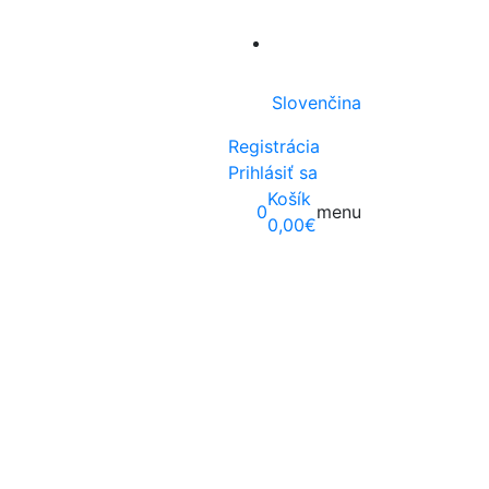
Slovenčina
Registrácia
Prihlásiť sa
Košík
0
menu
0,00
€