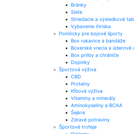
Bránky
Siete
Striedacie a výsledkové tab
Vybavenie ihriska
Pomôcky pre bojové športy
Box rukavice a bandáže
Boxerské vrecia a úderové 
Box prilby a chrániče
Doplnky
Športová výživa
CBD
Proteíny
Kĺbová výživa
Vitamíny a minerály
Aminokyseliny a BCAA
Šejkre
Zdravé potraviny
Športové trofeje