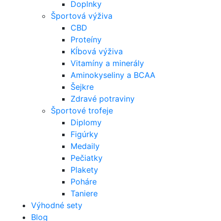
Doplnky
Športová výživa
CBD
Proteíny
Kĺbová výživa
Vitamíny a minerály
Aminokyseliny a BCAA
Šejkre
Zdravé potraviny
Športové trofeje
Diplomy
Figúrky
Medaily
Pečiatky
Plakety
Poháre
Taniere
Výhodné sety
Blog