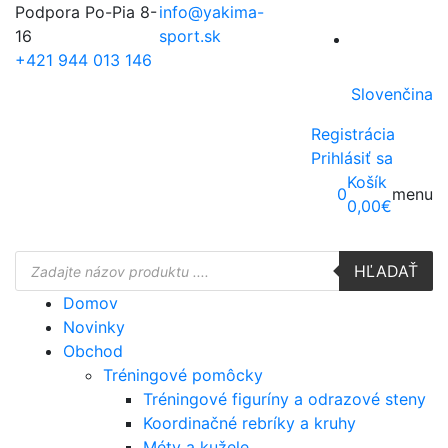
Podpora Po-Pia 8-
info@yakima-
16
sport.sk
+421 944 013 146
Slovenčina
Registrácia
Prihlásiť sa
Košík
0
menu
0,00
€
Products
HĽADAŤ
search
Domov
Novinky
Obchod
Tréningové pomôcky
Tréningové figuríny a odrazové steny
Koordinačné rebríky a kruhy
Méty a kužele