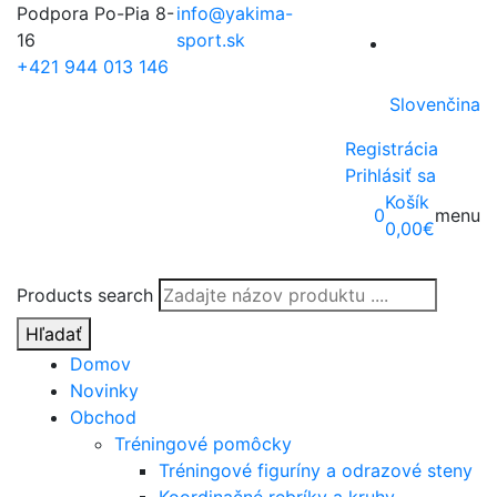
Podpora Po-Pia 8-
info@yakima-
16
sport.sk
+421 944 013 146
Slovenčina
Registrácia
Prihlásiť sa
Košík
0
menu
0,00
€
Products search
Hľadať
Domov
Novinky
Obchod
Tréningové pomôcky
Tréningové figuríny a odrazové steny