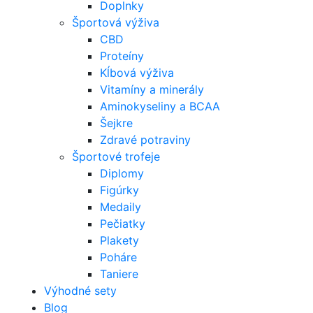
Doplnky
Športová výživa
CBD
Proteíny
Kĺbová výživa
Vitamíny a minerály
Aminokyseliny a BCAA
Šejkre
Zdravé potraviny
Športové trofeje
Diplomy
Figúrky
Medaily
Pečiatky
Plakety
Poháre
Taniere
Výhodné sety
Blog