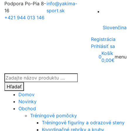
Podpora Po-Pia 8-
info@yakima-
16
sport.sk
+421 944 013 146
Slovenčina
Registrácia
Prihlásiť sa
Košík
0
menu
0,00
€
Products
search
Hľadať
Domov
Novinky
Obchod
Tréningové pomôcky
Tréningové figuríny a odrazové steny
Koordinačné rebríky a kruhy