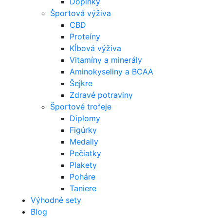
Doplnky
Športová výživa
CBD
Proteíny
Kĺbová výživa
Vitamíny a minerály
Aminokyseliny a BCAA
Šejkre
Zdravé potraviny
Športové trofeje
Diplomy
Figúrky
Medaily
Pečiatky
Plakety
Poháre
Taniere
Výhodné sety
Blog