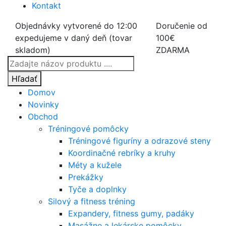
Kontakt
Objednávky vytvorené do 12:00
Doručenie od
expedujeme v daný deň (tovar
100€
skladom)
ZDARMA
Products
search
Hľadať
Domov
Novinky
Obchod
Tréningové pomôcky
Tréningové figuríny a odrazové steny
Koordinačné rebríky a kruhy
Méty a kužele
Prekážky
Tyče a doplnky
Silový a fitness tréning
Expandery, fitness gumy, padáky
Masážne a lekárske pomôcky