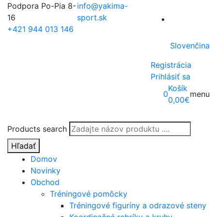
Podpora Po-Pia 8-
info@yakima-
16
sport.sk
+421 944 013 146
Slovenčina
Registrácia
Prihlásiť sa
Košík
0
menu
0,00
€
Products search
Hľadať
Domov
Novinky
Obchod
Tréningové pomôcky
Tréningové figuríny a odrazové steny