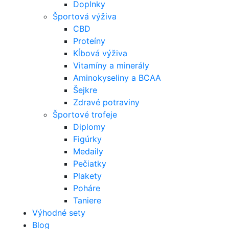
Doplnky
Športová výživa
CBD
Proteíny
Kĺbová výživa
Vitamíny a minerály
Aminokyseliny a BCAA
Šejkre
Zdravé potraviny
Športové trofeje
Diplomy
Figúrky
Medaily
Pečiatky
Plakety
Poháre
Taniere
Výhodné sety
Blog