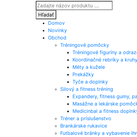
Products
search
Hľadať
Domov
Novinky
Obchod
Tréningové pomôcky
Tréningové figuríny a odra
Koordinačné rebríky a kruh
Méty a kužele
Prekážky
Tyče a doplnky
Silový a fitness tréning
Expandery, fitness gumy, p
Masážne a lekárske pomôc
Medicinbal a fitness doplnk
Tréner a príslušenstvo
Brankárske rukavice
Futbalové bránky a vybavenie ihr