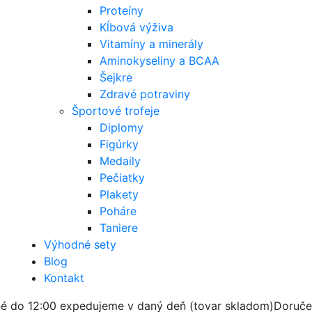
Proteíny
Kĺbová výživa
Vitamíny a minerály
Aminokyseliny a BCAA
Šejkre
Zdravé potraviny
Športové trofeje
Diplomy
Figúrky
Medaily
Pečiatky
Plakety
Poháre
Taniere
Výhodné sety
Blog
Kontakt
é do 12:00 expedujeme v daný deň (tovar skladom)
Doruče