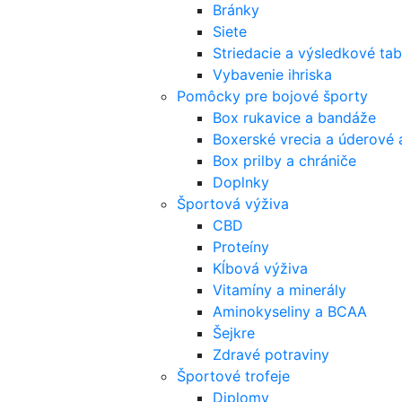
Bránky
Siete
Striedacie a výsledkové tab
Vybavenie ihriska
Pomôcky pre bojové športy
Box rukavice a bandáže
Boxerské vrecia a úderové 
Box prilby a chrániče
Doplnky
Športová výživa
CBD
Proteíny
Kĺbová výživa
Vitamíny a minerály
Aminokyseliny a BCAA
Šejkre
Zdravé potraviny
Športové trofeje
Diplomy