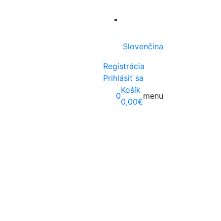
Slovenčina
Registrácia
Prihlásiť sa
Košík
0
menu
0,00
€