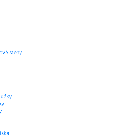
zové steny
y
adáky
ky
y
iska