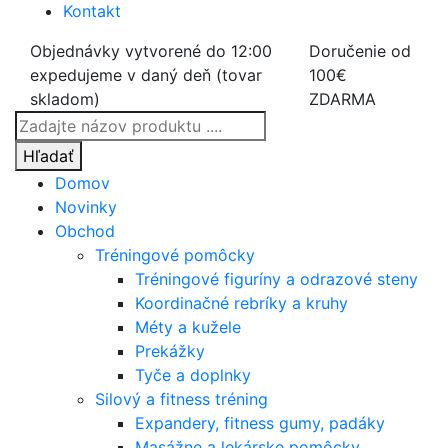
Kontakt
Objednávky vytvorené do 12:00
Doručenie od
expedujeme v daný deň (tovar
100€
skladom)
ZDARMA
Products
search
Hľadať
Domov
Novinky
Obchod
Tréningové pomôcky
Tréningové figuríny a odrazové steny
Koordinačné rebríky a kruhy
Méty a kužele
Prekážky
Tyče a doplnky
Silový a fitness tréning
Expandery, fitness gumy, padáky
Masážne a lekárske pomôcky