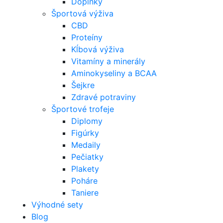
Doplnky
Športová výživa
CBD
Proteíny
Kĺbová výživa
Vitamíny a minerály
Aminokyseliny a BCAA
Šejkre
Zdravé potraviny
Športové trofeje
Diplomy
Figúrky
Medaily
Pečiatky
Plakety
Poháre
Taniere
Výhodné sety
Blog