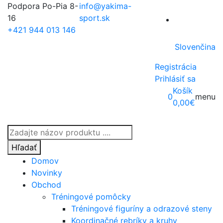
Podpora Po-Pia 8-
info@yakima-
16
sport.sk
+421 944 013 146
Slovenčina
Registrácia
Prihlásiť sa
Košík
0
menu
0,00
€
Products
search
Hľadať
Domov
Novinky
Obchod
Tréningové pomôcky
Tréningové figuríny a odrazové steny
Koordinačné rebríky a kruhy