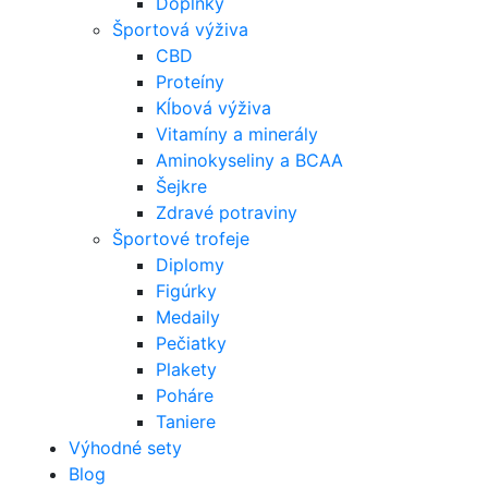
Doplnky
Športová výživa
CBD
Proteíny
Kĺbová výživa
Vitamíny a minerály
Aminokyseliny a BCAA
Šejkre
Zdravé potraviny
Športové trofeje
Diplomy
Figúrky
Medaily
Pečiatky
Plakety
Poháre
Taniere
Výhodné sety
Blog