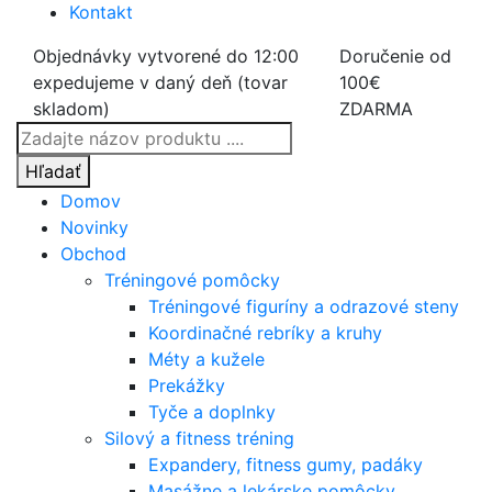
Kontakt
Objednávky vytvorené do 12:00
Doručenie od
expedujeme v daný deň (tovar
100€
skladom)
ZDARMA
Products
search
Hľadať
Domov
Novinky
Obchod
Tréningové pomôcky
Tréningové figuríny a odrazové steny
Koordinačné rebríky a kruhy
Méty a kužele
Prekážky
Tyče a doplnky
Silový a fitness tréning
Expandery, fitness gumy, padáky
Masážne a lekárske pomôcky