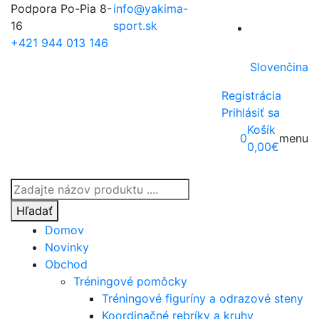
Podpora Po-Pia 8-
info@yakima-
16
sport.sk
+421 944 013 146
Slovenčina
Registrácia
Prihlásiť sa
Košík
0
menu
0,00
€
Products
search
Hľadať
Domov
Novinky
Obchod
Tréningové pomôcky
Tréningové figuríny a odrazové steny
Koordinačné rebríky a kruhy