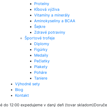
Proteíny
Kĺbová výživa
Vitamíny a minerály
Aminokyseliny a BCAA
Šejkre
Zdravé potraviny
Športové trofeje
Diplomy
Figúrky
Medaily
Pečiatky
Plakety
Poháre
Taniere
Výhodné sety
Blog
Kontakt
é do 12:00 expedujeme v daný deň (tovar skladom)
Doruče