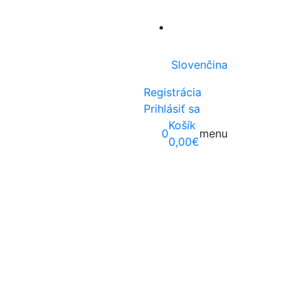
Slovenčina
Registrácia
Prihlásiť sa
Košík
0
menu
0,00
€