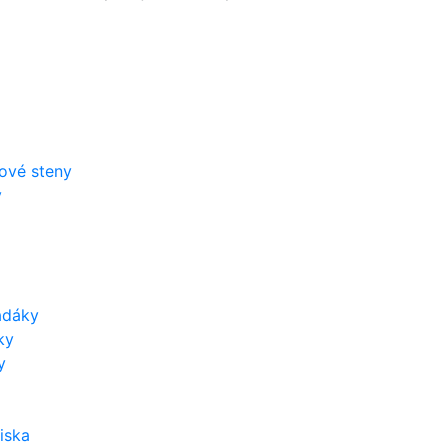
zové steny
y
adáky
ky
y
iska