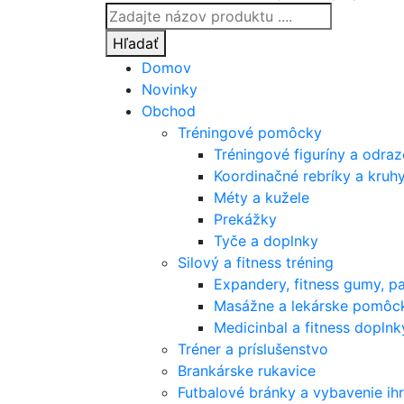
Products
search
Hľadať
Domov
Novinky
Obchod
Tréningové pomôcky
Tréningové figuríny a odra
Koordinačné rebríky a kruh
Méty a kužele
Prekážky
Tyče a doplnky
Silový a fitness tréning
Expandery, fitness gumy, p
Masážne a lekárske pomôc
Medicinbal a fitness doplnk
Tréner a príslušenstvo
Brankárske rukavice
Futbalové bránky a vybavenie ihr