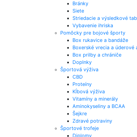
Bránky
Siete
Striedacie a výsledkové tab
Vybavenie ihriska
Pomôcky pre bojové športy
Box rukavice a bandáže
Boxerské vrecia a úderové 
Box prilby a chrániče
Doplnky
Športová výživa
CBD
Proteíny
Kĺbová výživa
Vitamíny a minerály
Aminokyseliny a BCAA
Šejkre
Zdravé potraviny
Športové trofeje
Diplomy