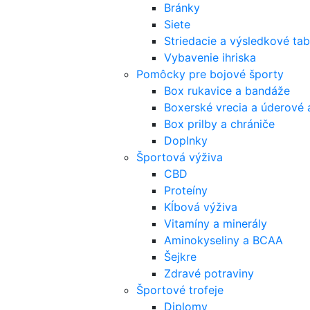
Bránky
Siete
Striedacie a výsledkové tab
Vybavenie ihriska
Pomôcky pre bojové športy
Box rukavice a bandáže
Boxerské vrecia a úderové 
Box prilby a chrániče
Doplnky
Športová výživa
CBD
Proteíny
Kĺbová výživa
Vitamíny a minerály
Aminokyseliny a BCAA
Šejkre
Zdravé potraviny
Športové trofeje
Diplomy