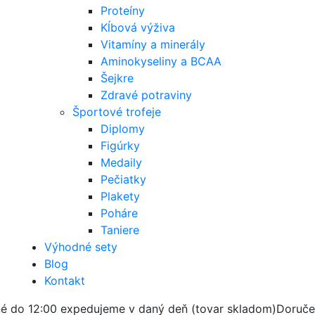
Proteíny
Kĺbová výživa
Vitamíny a minerály
Aminokyseliny a BCAA
Šejkre
Zdravé potraviny
Športové trofeje
Diplomy
Figúrky
Medaily
Pečiatky
Plakety
Poháre
Taniere
Výhodné sety
Blog
Kontakt
é do 12:00 expedujeme v daný deň (tovar skladom)
Doruče