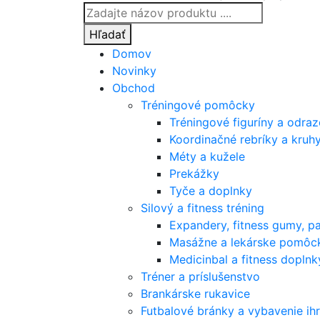
Products
search
Hľadať
Domov
Novinky
Obchod
Tréningové pomôcky
Tréningové figuríny a odra
Koordinačné rebríky a kruh
Méty a kužele
Prekážky
Tyče a doplnky
Silový a fitness tréning
Expandery, fitness gumy, p
Masážne a lekárske pomôc
Medicinbal a fitness doplnk
Tréner a príslušenstvo
Brankárske rukavice
Futbalové bránky a vybavenie ihr