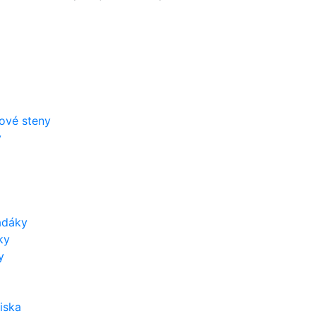
zové steny
y
adáky
ky
y
iska