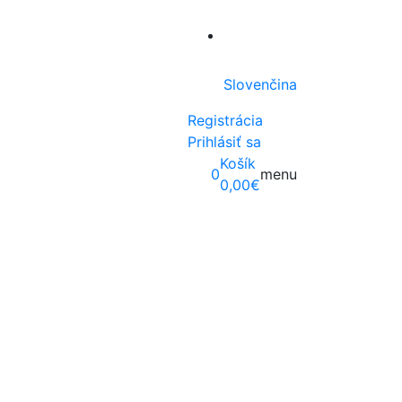
Slovenčina
Registrácia
Prihlásiť sa
Košík
0
menu
0,00
€