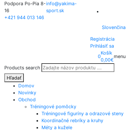
Podpora Po-Pia 8-
info@yakima-
16
sport.sk
+421 944 013 146
Slovenčina
Registrácia
Prihlásiť sa
Košík
0
menu
0,00
€
Products search
Hľadať
Domov
Novinky
Obchod
Tréningové pomôcky
Tréningové figuríny a odrazové steny
Koordinačné rebríky a kruhy
Méty a kužele