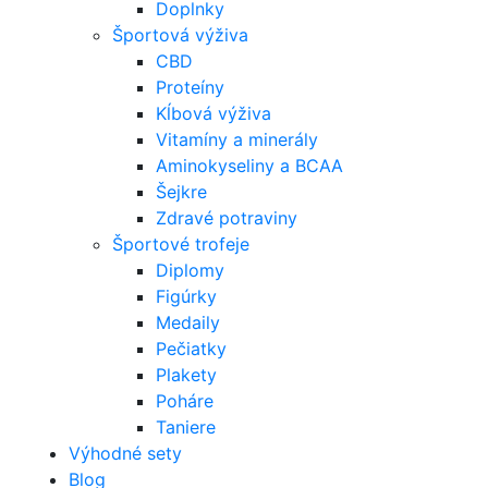
Doplnky
Športová výživa
CBD
Proteíny
Kĺbová výživa
Vitamíny a minerály
Aminokyseliny a BCAA
Šejkre
Zdravé potraviny
Športové trofeje
Diplomy
Figúrky
Medaily
Pečiatky
Plakety
Poháre
Taniere
Výhodné sety
Blog