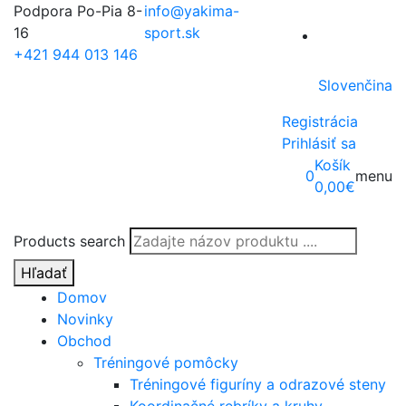
Podpora Po-Pia 8-
info@yakima-
16
sport.sk
+421 944 013 146
Slovenčina
Registrácia
Prihlásiť sa
Košík
0
menu
0,00
€
Products search
Hľadať
Domov
Novinky
Obchod
Tréningové pomôcky
Tréningové figuríny a odrazové steny