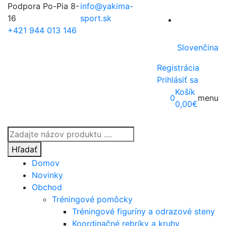
Podpora Po-Pia 8-
info@yakima-
16
sport.sk
+421 944 013 146
Slovenčina
Registrácia
Prihlásiť sa
Košík
0
menu
0,00
€
Products
search
Hľadať
Domov
Novinky
Obchod
Tréningové pomôcky
Tréningové figuríny a odrazové steny
Koordinačné rebríky a kruhy