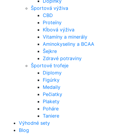
Doplnky
Športová výživa
CBD
Proteíny
Kĺbová výživa
Vitamíny a minerály
Aminokyseliny a BCAA
Šejkre
Zdravé potraviny
Športové trofeje
Diplomy
Figúrky
Medaily
Pečiatky
Plakety
Poháre
Taniere
Výhodné sety
Blog