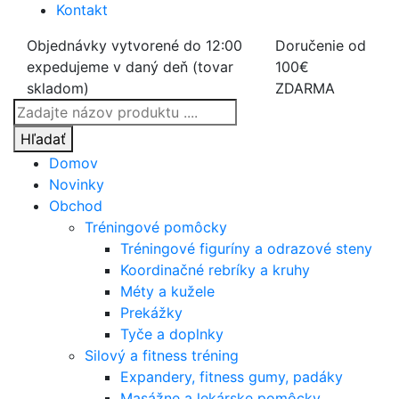
Kontakt
Objednávky vytvorené do 12:00
Doručenie od
expedujeme v daný deň (tovar
100€
skladom)
ZDARMA
Products
search
Hľadať
Domov
Novinky
Obchod
Tréningové pomôcky
Tréningové figuríny a odrazové steny
Koordinačné rebríky a kruhy
Méty a kužele
Prekážky
Tyče a doplnky
Silový a fitness tréning
Expandery, fitness gumy, padáky
Masážne a lekárske pomôcky