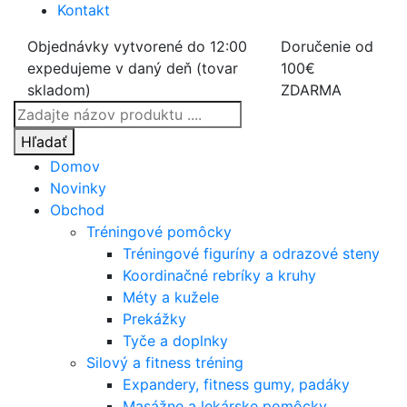
Kontakt
Objednávky vytvorené do 12:00
Doručenie od
expedujeme v daný deň (tovar
100€
skladom)
ZDARMA
Products
search
Hľadať
Domov
Novinky
Obchod
Tréningové pomôcky
Tréningové figuríny a odrazové steny
Koordinačné rebríky a kruhy
Méty a kužele
Prekážky
Tyče a doplnky
Silový a fitness tréning
Expandery, fitness gumy, padáky
Masážne a lekárske pomôcky