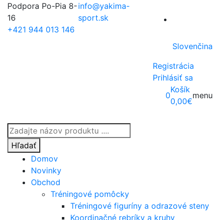
Podpora Po-Pia 8-
info@yakima-
16
sport.sk
+421 944 013 146
Slovenčina
Registrácia
Prihlásiť sa
Košík
0
menu
0,00
€
Products
search
Hľadať
Domov
Novinky
Obchod
Tréningové pomôcky
Tréningové figuríny a odrazové steny
Koordinačné rebríky a kruhy