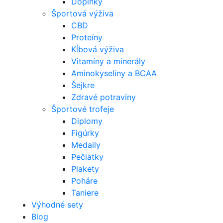
Doplnky
Športová výživa
CBD
Proteíny
Kĺbová výživa
Vitamíny a minerály
Aminokyseliny a BCAA
Šejkre
Zdravé potraviny
Športové trofeje
Diplomy
Figúrky
Medaily
Pečiatky
Plakety
Poháre
Taniere
Výhodné sety
Blog