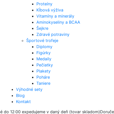
Proteíny
Kĺbová výživa
Vitamíny a minerály
Aminokyseliny a BCAA
Šejkre
Zdravé potraviny
Športové trofeje
Diplomy
Figúrky
Medaily
Pečiatky
Plakety
Poháre
Taniere
Výhodné sety
Blog
Kontakt
é do 12:00 expedujeme v daný deň (tovar skladom)
Doruče