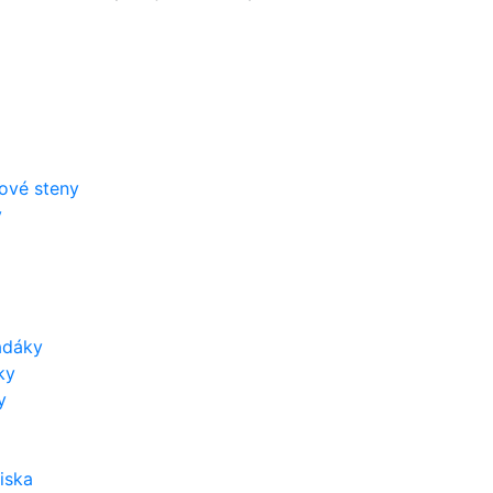
zové steny
y
adáky
ky
y
iska