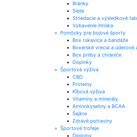
Bránky
Siete
Striedacie a výsledkové tab
Vybavenie ihriska
Pomôcky pre bojové športy
Box rukavice a bandáže
Boxerské vrecia a úderové 
Box prilby a chrániče
Doplnky
Športová výživa
CBD
Proteíny
Kĺbová výživa
Vitamíny a minerály
Aminokyseliny a BCAA
Šejkre
Zdravé potraviny
Športové trofeje
Diplomy