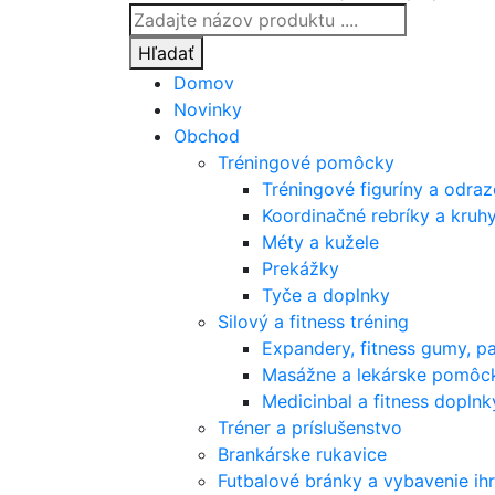
Products
search
Hľadať
Domov
Novinky
Obchod
Tréningové pomôcky
Tréningové figuríny a odra
Koordinačné rebríky a kruh
Méty a kužele
Prekážky
Tyče a doplnky
Silový a fitness tréning
Expandery, fitness gumy, p
Masážne a lekárske pomôc
Medicinbal a fitness doplnk
Tréner a príslušenstvo
Brankárske rukavice
Futbalové bránky a vybavenie ihr