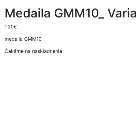
Medaila GMM10_ Varian
1,20
€
medaila GMM10_
Čakáme na naskladnenie