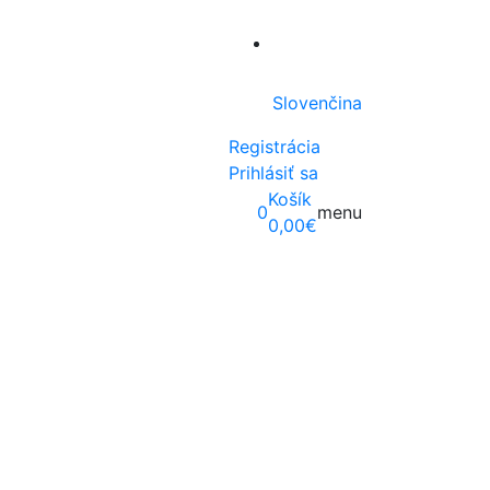
Slovenčina
Registrácia
Prihlásiť sa
Košík
0
menu
0,00
€