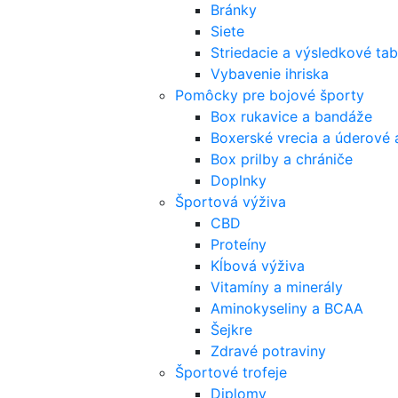
Bránky
Siete
Striedacie a výsledkové tab
Vybavenie ihriska
Pomôcky pre bojové športy
Box rukavice a bandáže
Boxerské vrecia a úderové 
Box prilby a chrániče
Doplnky
Športová výživa
CBD
Proteíny
Kĺbová výživa
Vitamíny a minerály
Aminokyseliny a BCAA
Šejkre
Zdravé potraviny
Športové trofeje
Diplomy