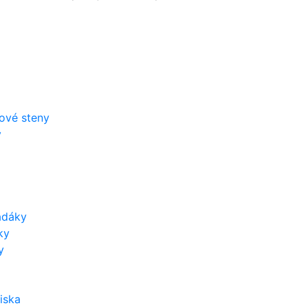
zové steny
y
adáky
ky
y
iska