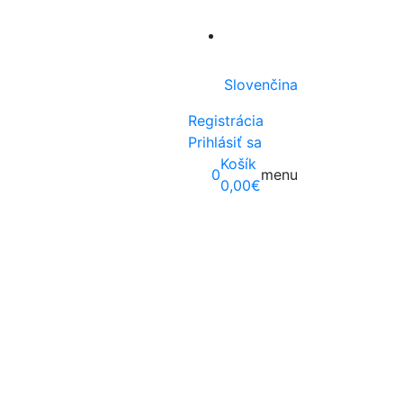
Slovenčina
Registrácia
Prihlásiť sa
Košík
0
menu
0,00
€