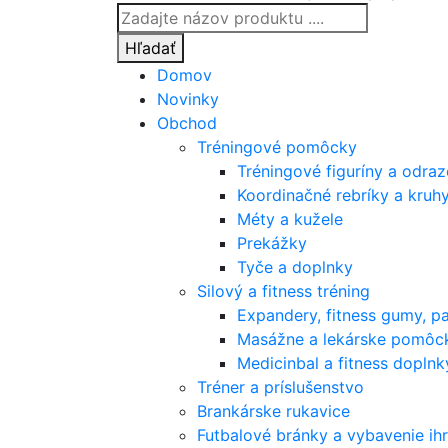
Products
search
Hľadať
Domov
Novinky
Obchod
Tréningové pomôcky
Tréningové figuríny a odra
Koordinačné rebríky a kruh
Méty a kužele
Prekážky
Tyče a doplnky
Silový a fitness tréning
Expandery, fitness gumy, p
Masážne a lekárske pomôc
Medicinbal a fitness doplnk
Tréner a príslušenstvo
Brankárske rukavice
Futbalové bránky a vybavenie ihr