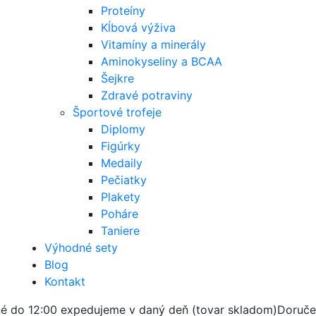
Proteíny
Kĺbová výživa
Vitamíny a minerály
Aminokyseliny a BCAA
Šejkre
Zdravé potraviny
Športové trofeje
Diplomy
Figúrky
Medaily
Pečiatky
Plakety
Poháre
Taniere
Výhodné sety
Blog
Kontakt
é do 12:00 expedujeme v daný deň (tovar skladom)
Doruče