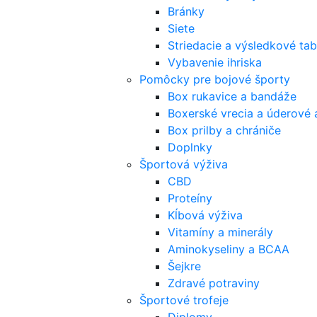
Bránky
Siete
Striedacie a výsledkové tab
Vybavenie ihriska
Pomôcky pre bojové športy
Box rukavice a bandáže
Boxerské vrecia a úderové 
Box prilby a chrániče
Doplnky
Športová výživa
CBD
Proteíny
Kĺbová výživa
Vitamíny a minerály
Aminokyseliny a BCAA
Šejkre
Zdravé potraviny
Športové trofeje