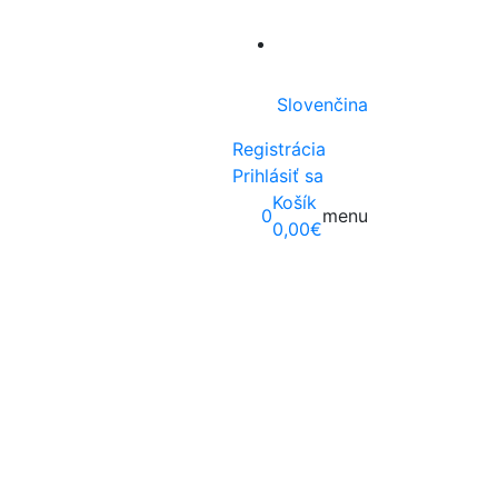
Slovenčina
Registrácia
Prihlásiť sa
Košík
0
menu
0,00
€