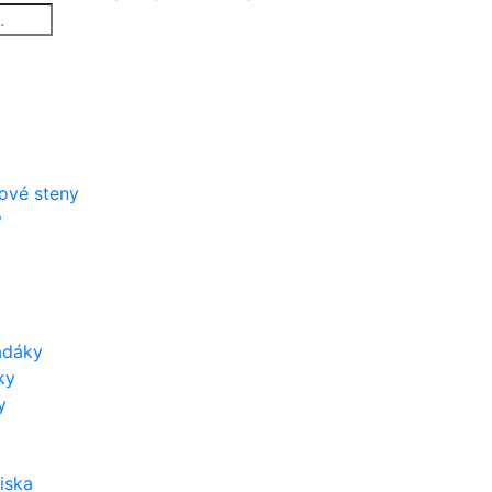
zové steny
y
adáky
ky
y
iska