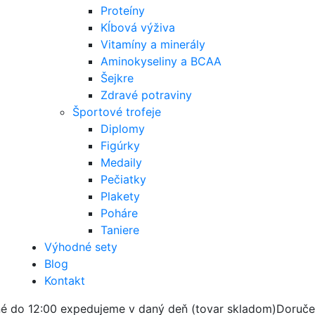
Proteíny
Kĺbová výživa
Vitamíny a minerály
Aminokyseliny a BCAA
Šejkre
Zdravé potraviny
Športové trofeje
Diplomy
Figúrky
Medaily
Pečiatky
Plakety
Poháre
Taniere
Výhodné sety
Blog
Kontakt
é do 12:00 expedujeme v daný deň (tovar skladom)
Doruče