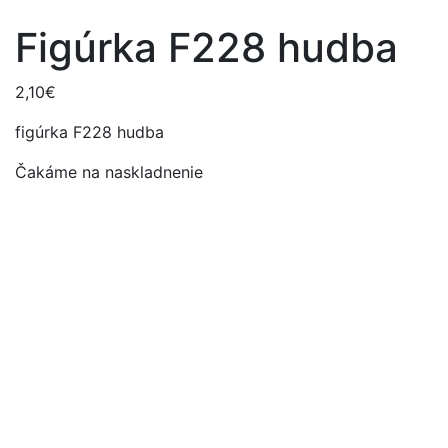
Figúrka F228 hudba
2,10
€
figúrka F228 hudba
Čakáme na naskladnenie