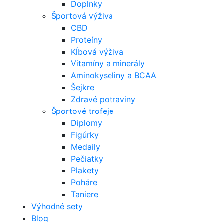
Doplnky
Športová výživa
CBD
Proteíny
Kĺbová výživa
Vitamíny a minerály
Aminokyseliny a BCAA
Šejkre
Zdravé potraviny
Športové trofeje
Diplomy
Figúrky
Medaily
Pečiatky
Plakety
Poháre
Taniere
Výhodné sety
Blog