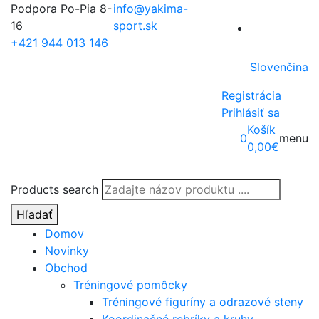
Podpora Po-Pia 8-
info@yakima-
16
sport.sk
+421 944 013 146
Slovenčina
Registrácia
Prihlásiť sa
Košík
0
menu
0,00
€
Products search
Hľadať
Domov
Novinky
Obchod
Tréningové pomôcky
Tréningové figuríny a odrazové steny