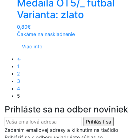
Medaila OT5/_ futbal
Varianta: zlato
0,80
€
Čakáme na naskladnenie
Viac info
←
1
2
3
4
5
Prihláste sa na odber noviniek
Zadaním emailovej adresy a kliknutím na tlačidlo
Prihlásiť sa k odberu vyjadrujete súhlas so