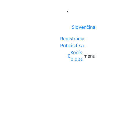
Slovenčina
Registrácia
Prihlásiť sa
Košík
0
menu
0,00
€