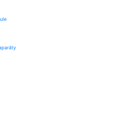
ule
aparáty