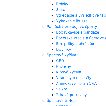
Bránky
Siete
Striedacie a výsledkové tab
Vybavenie ihriska
Pomôcky pre bojové športy
Box rukavice a bandáže
Boxerské vrecia a úderové 
Box prilby a chrániče
Doplnky
Športová výživa
CBD
Proteíny
Kĺbová výživa
Vitamíny a minerály
Aminokyseliny a BCAA
Šejkre
Zdravé potraviny
Športové trofeje