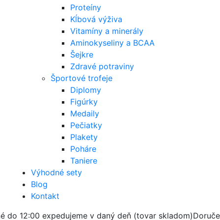
Proteíny
Kĺbová výživa
Vitamíny a minerály
Aminokyseliny a BCAA
Šejkre
Zdravé potraviny
Športové trofeje
Diplomy
Figúrky
Medaily
Pečiatky
Plakety
Poháre
Taniere
Výhodné sety
Blog
Kontakt
é do 12:00 expedujeme v daný deň (tovar skladom)
Doruče