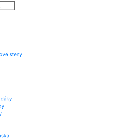
zové steny
y
adáky
ky
y
iska